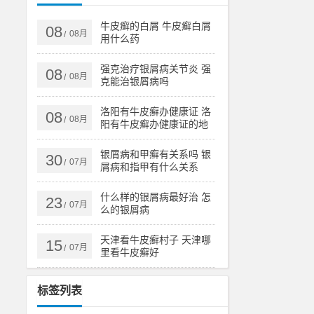
牛皮癣的白屑 牛皮癣白屑
08
08月
/
用什么药
强克治疗银屑病关节炎 强
08
08月
/
克能治银屑病吗
洛阳有牛皮癣办健康证 洛
08
08月
/
阳有牛皮癣办健康证的地
方吗
银屑病和甲癣有关系吗 银
30
07月
/
屑病和指甲有什么关系
什么样的银屑病最好治 怎
23
07月
/
么的银屑病
天津看牛皮癣村子 天津哪
15
07月
/
里看牛皮癣好
标签列表