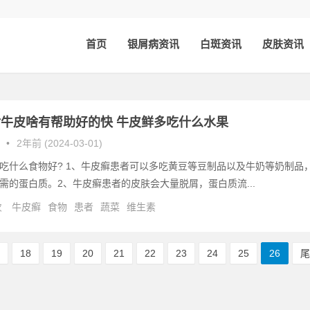
首页
银屑病资讯
白斑资讯
皮肤资讯
牛皮啥有帮助好的快 牛皮鲜多吃什么水果
•
2年前 (2024-03-01)
吃什么食物好? 1、牛皮癣患者可以多吃黄豆等豆制品以及牛奶等奶制品
需的蛋白质。2、牛皮癣患者的皮肤会大量脱屑，蛋白质流...
次
牛皮癣
食物
患者
蔬菜
维生素
7
18
19
20
21
22
23
24
25
26