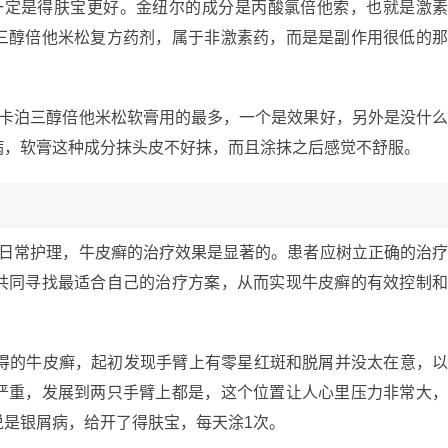
一定是得肤宝更好。金纽尔的成分是丙酸氯倍他索，也就是激
三醇倍他米松复方药剂，属于非激素药，而是是副作用很低的
宝卡泊三醇倍他米松软膏用的最多，一个是效果好，另外是没什
病，软膏这种成分抹头皮不好抹，而且涂抹之后感觉不舒服。
和日常护理，牛皮癣的治疗效果是显著的。患者应树立正确的治
共同寻找最适合自己的治疗方案，从而实现牛皮癣的有效控制
月得的牛皮癣，起初发现手臂上有零星红斑和脱屑并没太在意，
严重，发展到两只手臂上都是，这个位置让人心里压力非常大
说是银屑病，给开了得肤宝，每天涂1次。