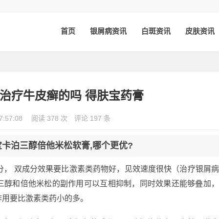
首页
银屑病资讯
白斑资讯
皮肤资讯
治疗牛皮癣的吗 得肤宝药膏
7:57:08
阅读 378 次
评论 197 条
宝卡泊三醇倍他米松软膏,哪个更优?
分， 双成分效果要比激素类药物好，见效速度很快（治疗银屑
三醇和倍他米松的副作用可以互相抑制，同时效果还能够叠加
作用要比激素类药小的多。