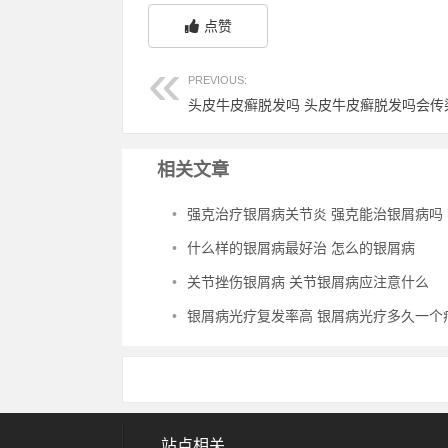
点赞
PREVIOUS:
头皮牛皮癣脱发吗 头皮牛皮癣脱发吗会传
相关文章
•
强克治疗银屑病关节炎 强克能治银屑病吗
•
什么样的银屑病最好治 怎么的银屑病
•
关节挫伤银屑病 关节银屑病应注意什么
•
银屑病光疗复发率高 银屑病光疗多久一个
站点相关