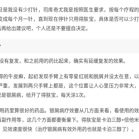
但是我没有少打针，司库奇尤我是按照医生要求，按每个疗程
变成每个月一针，直到现在停针只用得肤宝，具体是否可以少
后再给出建议吧，个人还是不要擅自决定。
?
前没有复发，和之前用的药比起来，确实有延缓复发的效果。
月得的牛皮癣，起初发现手臂上有零星红斑和脱屑并没太在意，
严重，发展到两只手臂上都是，这个位置让人心里压力非常大
说是银屑病，给开了得肤宝，每天涂1次。
外用药里算很好的药品。银屑病疗效要从几方面来看，看使用的
看副作用等，这几个方面都要衡量下。得肤宝是卡泊三醇+倍他
，见效速度很快（治疗银屑病有效外用药也就是卡泊三醇了）。