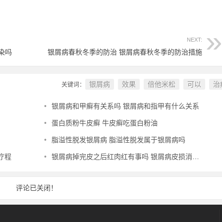
NEXT:
染吗
银屑病春秋冬季的防治 银屑病春秋冬季的防治措施
银屑病
效果
倍他米松
可以
治
关键词：
•
银屑病和甲癣有关系吗 银屑病和指甲有什么关系
•
蛋白质粉牛皮癣 牛皮癣吃蛋白粉油
•
脂溢性脱发银屑病 脂溢性脱发属于银屑病吗
疗程
•
银屑病掉完皮之后红肉红有事吗 银屑病皮损消退又长小红点
评论已关闭！