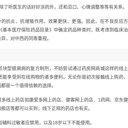
发除了听医生的话好好涂药外，还和忌口、心情调整等等有关系。
分的抗炎、抗增殖作用，效果更快、更强。因此，在不良反应
《基本医疗保险药品目录》中确定药品种类时，既考虑到临床
差异，对中西药同等重视。
斑块型银屑病的复方制剂，不妨尝试通过药房网商城这样的线
还能享受到在线购物的诸多便利。无论你是初次接触线上购药
城都是一个值得信赖的选择。
很多线上药店如康爱多网上药店、健客网上药店、1药网、京东
旗舰店等都可以买到；线下正规的药店也有买。
和辅料过敏者应禁用，以及18岁以下不能使用。