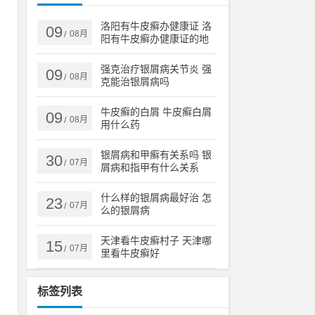
素
那
洛阳有牛皮癣办健康证 洛
09
08月
/
阳有牛皮癣办健康证的地
方吗
强克治疗银屑病关节炎 强
09
08月
/
克能治银屑病吗
么
牛皮癣的白屑 牛皮癣白屑
09
08月
/
用什么药
银屑病和甲癣有关系吗 银
30
07月
/
屑病和指甲有什么关系
疗
什么样的银屑病最好治 怎
和
23
07月
/
么的银屑病
天津看牛皮癣村子 天津哪
15
07月
/
里看牛皮癣好
以
，
标签列表