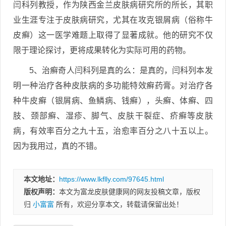
闫科列教授，作为陕西金兰皮肤病研究所的所长，其职
业生涯专注于皮肤病研究，尤其在攻克银屑病（俗称牛
皮癣）这一医学难题上取得了显著成就。他的研究不仅
限于理论探讨，更将成果转化为实际可用的药物。
5、治癣奇人闫科列是真的么：是真的，闫科列本发
明一种治疗各种皮肤病的多功能特效癣药膏。对治疗各
种牛皮癣（银屑病、鱼鳞病、钱癣），头癣、体癣、四
肢、颈部癣、湿疹、脚气、皮肤干裂症、疥癣等皮肤
病，有效率百分之九十五，治愈率百分之八十五以上。
因为我用过，真的不错。
本文地址：
https://www.lkflly.com/97645.html
版权声明：
本文为富龙皮肤健康网的网友投稿文章，版权
归
小富富
所有，欢迎分享本文，转载请保留出处！