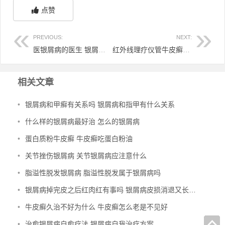
点赞
PREVIOUS:
NEXT:
医银屑病的医生 银屑病治疗医生哪个好
红外线理疗仪管牛皮癣吗 红外线光疗治疗银屑病
相关文章
•
银屑病和甲癣有关系吗 银屑病和指甲有什么关系
•
什么样的银屑病最好治 怎么的银屑病
•
蛋白质粉牛皮癣 牛皮癣吃蛋白粉油
•
关节挫伤银屑病 关节银屑病应注意什么
•
脂溢性脱发银屑病 脂溢性脱发属于银屑病吗
•
银屑病掉完皮之后红肉红有事吗 银屑病皮损消退又长小红点
•
牛皮癣久治不好为什么 牛皮癣怎么老是不见好
•
治愈银屑病自愈疗法 银屑病自我治疗方案