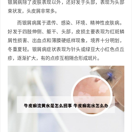
银屑病除了皮肤表现以外，还好发于头部，表现为头部
束状发，头皮屑非常多。
而银屑病属于遗传、感染、环境、精神性皮肤病。
好发于四肢伸侧、躯干、头部，皮损主要表现为红斑鳞
屑性损害、出血点和薄膜硬纸样现象，境界十分明划，
冬重夏轻。银屑病症状表现为针头或绿豆大小红色点丘
疹，逐渐扩大，有的点疹互相隔合形成斑片。