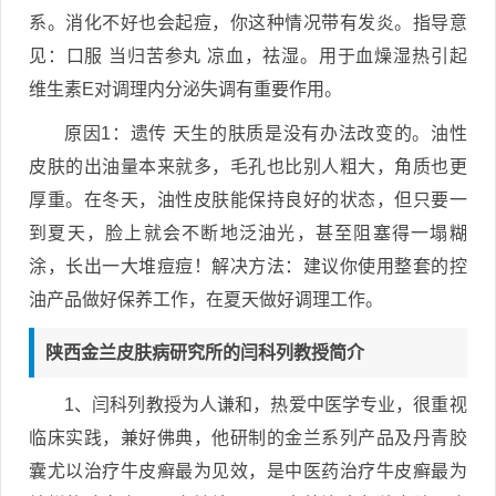
系。消化不好也会起痘，你这种情况带有发炎。指导意
见：口服 当归苦参丸 凉血，祛湿。用于血燥湿热引起
维生素E对调理内分泌失调有重要作用。
原因1：遗传 天生的肤质是没有办法改变的。油性
皮肤的出油量本来就多，毛孔也比别人粗大，角质也更
厚重。在冬天，油性皮肤能保持良好的状态，但只要一
到夏天，脸上就会不断地泛油光，甚至阻塞得一塌糊
涂，长出一大堆痘痘！解决方法：建议你使用整套的控
油产品做好保养工作，在夏天做好调理工作。
陕西金兰皮肤病研究所的闫科列教授简介
1、闫科列教授为人谦和，热爱中医学专业，很重视
临床实践，兼好佛典，他研制的金兰系列产品及丹青胶
囊尤以治疗牛皮癣最为见效，是中医药治疗牛皮癣最为