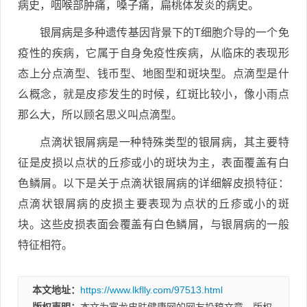
病史，咽喉部肿痛，嗓子痛，扁桃体发炎的病史。
银屑病是多种遗传基因背景下的T细胞介导的一个免
疫性的疾病，它属于自身免疫性疾病，从临床的表现形
态上分点滴型、钱币型、地图型和斑块型。点滴型是什
么概念，就是皮疹发生的时候，红斑比较小，像小雨点
那么大，所以顾名思义叫点滴型。
点滴状银屑病是一种特殊类型的银屑病，其主要特
征是皮损以点状的丘疹或小的斑块为主，表面覆盖有白
色鳞屑。以下是关于点滴状银屑病的详细解皮损特征：
点滴状银屑病的皮损主要表现为点状的丘疹或小的斑
块。这些皮损表面会覆盖有白色鳞屑，与银屑病的一般
特征相符。
本文地址：
https://www.lkflly.com/97513.html
版权声明：
本文为富龙皮肤健康网的网友投稿文章，版权