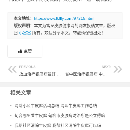
本文地址：
https://www.lkflly.com/97215.html
版权声明：
本文为富龙皮肤健康网的网友投稿文章，版权
归
小富富
所有，欢迎分享本文，转载请保留出处！
点赞
PREVIOUS:
NEXT:
放血治疗银屑病最好 银屑病放血放皮损处吗
省中医治疗银屑病 中医治银屑病哪家好
相关文章
•
清除小区牛皮癣活动总结 清理牛皮癣工作总结
•
句容哪里看牛皮癣 句容市皮肤病防治所是公立得嘛
•
我帮社区清除牛皮癣 我帮社区清除牛皮癣可以吗