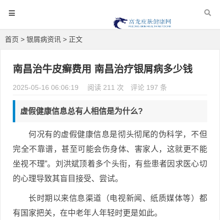
首页
>
银屑病资讯
> 正文
南昌治牛皮癣费用 南昌治疗银屑病多少钱
2025-05-16 06:06:19
阅读 211 次
评论 197 条
虚假健康信息总有人相信是为什么?
何况有的虚假健康信息是彻头彻尾的伪科学，不但
完全不靠谱，甚至可能会伤身体、害家人，这就更不能
坐视不理”。刘洪斌顶着多个头衔，有些患者因求医心切
的心理导致其盲目接受、尝试。
长时期以来信息渠道（电视新闻、纸质媒体等）都
有国家把关，在中老年人年轻时更是如此。