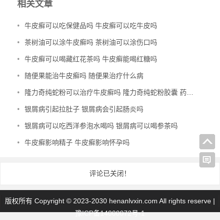
相关文章
•
牛皮癣可以吃保健品吗 牛皮癣可以吃牛皮吗
•
茶树油可以涂牛皮癣吗 茶树油可以涂伤口吗
•
牛皮癣可以喝藏红花茶吗 牛皮癣能喝红糖吗
•
随便果能治牛皮癣吗 随便果治疗什么病
•
隆力奇纯蛇粉可以治疗牛皮癣吗 隆力奇纯蛇粉胶囊 药店有卖吗
•
银屑病引起拉肚子 银屑病会引起肠炎吗
•
银屑病可以吃西洋参泡水喝吗 银屑病可以喝参茶吗
•
牛皮癣影响精子 牛皮癣影响怀孕吗
评论已关闭！
版权所有 Copyright © 2023-2030 henanlvxin.com All rights reserve |
豫ICP备14000072号-1