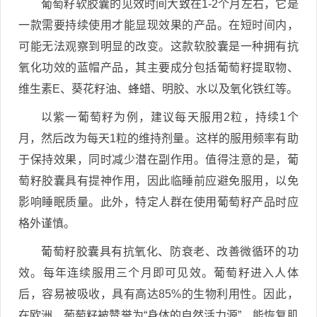
葡萄籽软胶囊的见效时间大致在1-2个月左右，它是
一款需要持续使用才能显现效果的产品。在短时间内，
可能无法观察到明显的改变。这款软胶囊是一种拥有抗
氧化功效的蓝帽产品，其主要成分包括葡萄籽提取物、
维生素E、葵花籽油、蜂蜡、明胶、水以及氧化铁红等。
以紫一葡萄籽为例，建议每天服用2粒，持续1个
月，然后改为每天1粒的维持剂量。这样的服用频率有助
于保持效果，同时减少潜在副作用。值得注意的是，葡
萄籽胶囊具有提神作用，因此临睡前应避免服用，以免
影响睡眠质量。此外，特定人群在使用葡萄籽产品时应
格外谨慎。
葡萄籽胶囊具有抗氧化、防衰老、改善微循环的功
效。每年连续服用三个月即可见效。葡萄籽进入人体
后，容易被吸收，具有高达85%的生物利用性。因此，
在欧洲，葡萄籽被赞誉为“身体的自然活力源”，能恢复肌