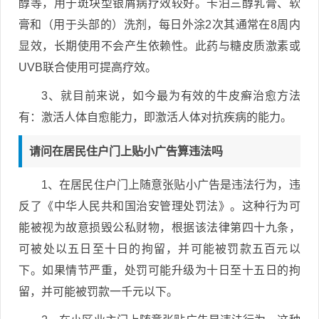
醇等，用于斑块型银屑病疗效较好。卡泊三醇乳膏、软
膏和（用于头部的）洗剂，每日外涂2次其通常在8周内
显效，长期使用不会产生依赖性。此药与糖皮质激素或
UVB联合使用可提高疗效。
3、就目前来说，如今最为有效的牛皮癣治愈方法
有：激活人体自愈能力，即激活人体对抗疾病的能力。
请问在居民住户门上贴小广告算违法吗
1、在居民住户门上随意张贴小广告是违法行为，违
反了《中华人民共和国治安管理处罚法》。这种行为可
能被视为故意损毁公私财物，根据该法律第四十九条，
可被处以五日至十日的拘留，并可能被罚款五百元以
下。如果情节严重，处罚可能升级为十日至十五日的拘
留，并可能被罚款一千元以下。