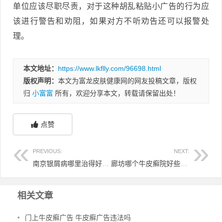
单位应该尽职尽责，对于这种胡乱粘贴小广告的行为应
该进行警告和劝阻，如果对方不听劝告还可以报警处
理。
本文地址：
https://www.lkflly.com/96698.html
版权声明：
本文为富龙皮肤健康网的网友投稿文章，版权
归
小富富
所有，欢迎分享本文，转载请保留出处！
点赞
PREVIOUS:
NEXT:
南京银屑病哪里治得好 南京银屑病最好专科医院
廊坊哪个牛皮癣院好些 廊坊皮肤病诊所哪个诊所好
相关文章
•
门上牛皮癣广告 牛皮癣广告违法吗