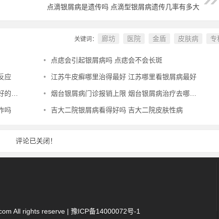
点滴银屑病是遗传吗 点滴型银屑病遗传几率有多大
廊坊
医院
金盾
皮肤病
专
关键词：
•
点痣会引起银屑病吗 点痣会不会长斑
反应
•
江苏牛皮癣哪里治得最好 江苏哪里看银屑病最好
地方
•
烟台银屑病门诊报销上限 烟台银屑病治疗去哪家好
作吗
•
吉大二院银屑病看得好吗 吉大二院皮肤性病
评论已关闭！
 All rights reserve |
豫ICP备14000072号-1