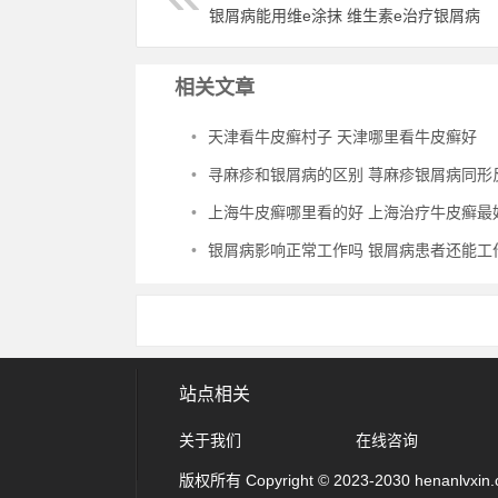
银屑病能用维e涂抹 维生素e治疗银屑病
相关文章
•
天津看牛皮癣村子 天津哪里看牛皮癣好
•
寻麻疹和银屑病的区别 荨麻疹银屑病同形
•
上海牛皮癣哪里看的好 上海治疗牛皮癣最好的
•
银屑病影响正常工作吗 银屑病患者还能工
站点相关
关于我们
在线咨询
版权所有 Copyright © 2023-2030 henanlvxin.com