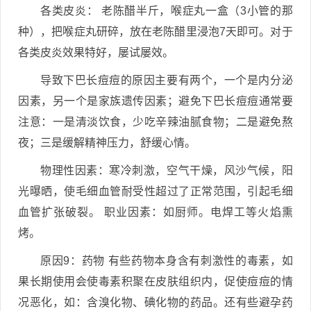
各类皮炎： 老陈醋半斤，喉症丸一盒（3小管的那
种），把喉症丸研碎，放在老陈醋里浸泡7天即可。对于
各类皮炎效果特好，屡试屡效。
导致下巴长痘痘的原因主要有两个，一个是内分泌
因素，另一个是家族遗传因素；避免下巴长痘痘通常要
注意：一是清淡饮食，少吃辛辣油腻食物；二是避免熬
夜；三是缓解精神压力，舒缓心情。
物理性因素：寒冷刺激，空气干燥，风沙气候，阳
光曝晒，使毛细血管耐受性超过了正常范围，引起毛细
血管扩张破裂。 职业因素：如厨师。电焊工等火焰熏
烤。
原因9：药物 有些药物本身含有刺激性的毒素，如
果长期使用会使毒素积聚在皮肤组织内，促使痘痘的情
况恶化，如：含溴化物、碘化物的药品。还有些避孕药