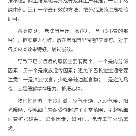
法不懂。网上搜索化毒丹成分及其生产标准，一目了然
纯中药。还有一个最有效的方法，把药品送药监局检验
即可。
各类皮炎： 老陈醋半斤，喉症丸一盒（3小管的那
种），把喉症丸研碎，放在老陈醋里浸泡7天即可。对于
各类皮炎效果特好，屡试屡效。
导致下巴长痘痘的原因主要有两个，一个是内分泌
因素，另一个是家族遗传因素；避免下巴长痘痘通常要
注意：一是清淡饮食，少吃辛辣油腻食物；二是避免熬
夜；三是缓解精神压力，舒缓心情。
物理性因素：寒冷刺激，空气干燥，风沙气候，阳
光曝晒，使毛细血管耐受性超过了正常范围，引起毛细
血管扩张破裂。 职业因素：如厨师。电焊工等火焰熏
烤。