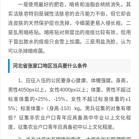
一是使用最好的肥皂，暗疮和油脂会统统消失。其
实洁肤皂特别是碱性洁肤皂的去污能力不俗，但它却会
连皮肤的天然保护层也洗掉，令细菌更易入侵长痘。二
是乱用暗疮贴。暗疮贴对刚冒出的痘痘比较有效，但用
于冒出脓水的痘痘只会雪上加霜。三是用盐洗脸，认为
可以杀掉暗疮菌。
河北省张家口地区当兵要什么条件
1、应征入伍的公民要身心健康、体魄强健。身高，
男性4050px以上，女性4000px以上；体重，男性不超过
标准体重的+25%、-15%，女性不超过标准体重的±1
5%；标准体重=（身高-110）kg。男兵征集的对象有哪
些？征集非农业户口青年应具备高中毕业以上文化程
度，征集农业户口青年应具备初中以上文化程度。