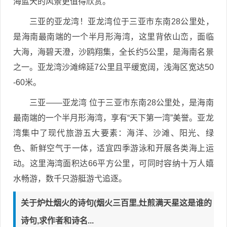
海蓝天的风景更值得欣赏。
三亚的亚龙湾！亚龙湾位于三亚市东南28公里处，
是海南最南端的一个半月形海湾，这里背依山峦，面临
大海，海碧天澄，沙鸥翔集，全长约5公里，是海南名景
之一。亚龙湾沙滩绵延7公里且平缓宽阔，浅海区宽达50
-60米。
三亚——亚龙湾 位于三亚市东南28公里处，是海南
最南端的一个半月形海湾，享有“天下第一湾”美誉。亚龙
湾集中了现代旅游五大要素：海洋、沙滩、阳光、绿
色、新鲜空气于一体，适宜四季游泳和开展各类海上运
动。这里海湾面积达66平方公里，可同时容纳十万人嬉
水畅游，数千只游艇游弋追逐。
关于炉灶烟火的诗句(烟火三百里,灶煎满天星这是谁的
诗句,求作者和诗名...