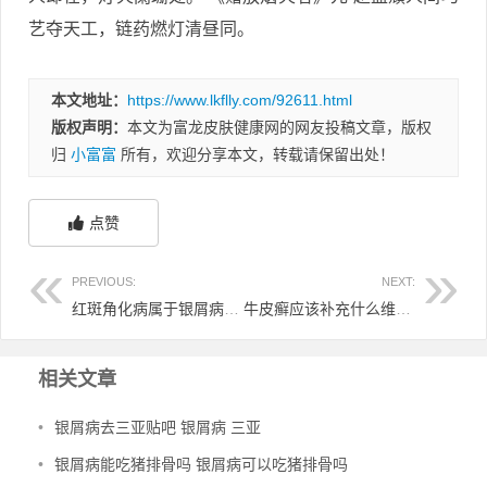
艺夺天工，链药燃灯清昼同。
本文地址：
https://www.lkflly.com/92611.html
版权声明：
本文为富龙皮肤健康网的网友投稿文章，版权
归
小富富
所有，欢迎分享本文，转载请保留出处！
点赞
PREVIOUS:
NEXT:
红斑角化病属于银屑病吗 红斑角化病属于银屑病吗怎么治疗
牛皮癣应该补充什么维生素
相关文章
•
银屑病去三亚贴吧 银屑病 三亚
•
银屑病能吃猪排骨吗 银屑病可以吃猪排骨吗