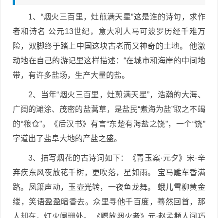
1、“烟火三百里，灶煎满天星”这是谁的诗句，求作
者和诗名 公元13世纪，意大利人马可波罗历经千难万
险，双脚终于踏上中国这块古老而又神奇的土地。 他激
动地在自己的游记里这样描述：“在城市和海岸的中间地
带，有许多盐场，生产大量的盐。
2、当年“烟火三百里，灶煎满天星”，浩瀚的大海、
广阔的滩涂、茂密的盐蒿草，是盐民“煮海为盐”取之不竭
的“粮仓”。《后汉书》有言“东楚有海盐之饶”，一个“饶”
字道出了盐阜大地的产盐之盛。
3、描写烟花的古诗词如下：《青玉案·元夕》宋·辛
弃疾东风夜放花千树，更吹落，星如雨。 宝马雕车香满
路。凤箫声动，玉壶光转，一夜鱼龙舞。 蛾儿雪柳黄金
缕，笑语盈盈暗香去。众里寻他千百度，蓦然回首，那
人却在，灯火阑珊处。 《赠放烟火者》元·赵孟頫人间巧