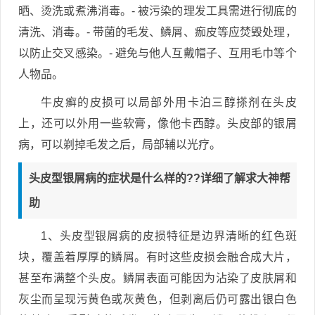
晒、烫洗或煮沸消毒。- 被污染的理发工具需进行彻底的
清洗、消毒。- 带菌的毛发、鳞屑、痂皮等应焚毁处理，
以防止交叉感染。- 避免与他人互戴帽子、互用毛巾等个
人物品。
牛皮癣的皮损可以局部外用卡泊三醇搽剂在头皮
上，还可以外用一些软膏，像他卡西醇。头皮部的银屑
病，可以剃掉毛发之后，局部辅以光疗。
头皮型银屑病的症状是什么样的??详细了解求大神帮
助
1、头皮型银屑病的皮损特征是边界清晰的红色斑
块，覆盖着厚厚的鳞屑。有时这些皮损会融合成大片，
甚至布满整个头皮。鳞屑表面可能因为沾染了皮肤屑和
灰尘而呈现污黄色或灰黄色，但剥离后仍可露出银白色