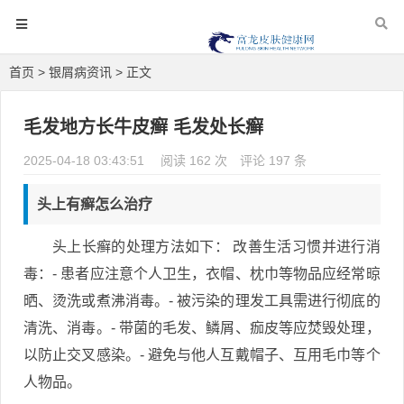
首页
>
银屑病资讯
> 正文
毛发地方长牛皮癣 毛发处长癣
2025-04-18 03:43:51
阅读 162 次
评论 197 条
头上有癣怎么治疗
头上长癣的处理方法如下： 改善生活习惯并进行消
毒：- 患者应注意个人卫生，衣帽、枕巾等物品应经常晾
晒、烫洗或煮沸消毒。- 被污染的理发工具需进行彻底的
清洗、消毒。- 带菌的毛发、鳞屑、痂皮等应焚毁处理，
以防止交叉感染。- 避免与他人互戴帽子、互用毛巾等个
人物品。