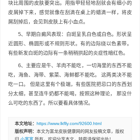
块比周围的皮肤要突出。用指甲轻轻地刮就会有细小的
皮屑掉下来，感觉就像在刮滴在桌上的蜡滴一样，将皮
屑刮掉后，会见到皮肤上有小血点。
5、早期白癜风表现：白斑呈乳白色或白色。形状呈
近圆形、椭圆形或不规则形状。有的边际绕以色素带。
有些新发白斑的边际有一条稍稍拱起的炎症性暗红色。
6、主要应是牛、羊肉不能吃，一切海里的东西不能
吃，海鱼、海带、紫菜、海鲜都不能吃。 这两类决不能
吃一口。 但是这里有个极端，有些医院把忌口的东西划
分太细，甚至连牛奶都不能喝，按照这种理论， 那没什
么可吃的东西了。所以要看具体情况。
本文地址：
https://www.lkflly.com/92600.html
版权声明：
本文为富龙皮肤健康网的网友投稿文章，版权
归
小富富
所有，欢迎分享本文，转载请保留出处！