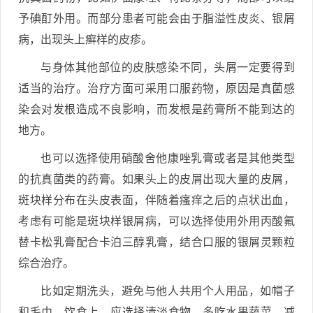
予碘酊外用。而部分患者可能会由于脂溢性皮炎、银屑
病，出现头上癣样的皮疹。
与身体其他部位的皮肤感染不同，头屑一定要得到
适当的治疗。治疗方面可采用口服药物，原因是真菌感
染会对发根造成不良影响，而发根是药膏所不能到达的
地方。
也可以选择使用硝酸舍他康唑乳膏或者是其他类型
的抗真菌类的药膏。如果头上的皮屑出现大量的皮屑，
斑块样分布在头皮表面，伴随着瘙痒之后的点状出血，
考虑有可能是斑块样银屑病，可以选择使用外用丙酸氟
替卡松乳膏配合卡泊三醇乳膏，结合口服的银屑灵颗粒
综合治疗。
比如定期洗头，避免与他人共用个人用品，如帽子
和毛巾。饮食上，应选择清淡食物，多吃水果蔬菜，减