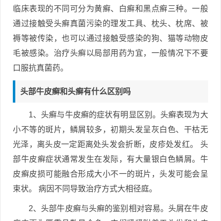
临床表现的不同可分为黄癣、白癣和黑点癣三种。一般
通过接触受头癣真菌污染的理发工具、枕头、枕席、被
褥等被传染，也可以通过接触受感染的狗、猫等动物皮
毛被感染。治疗头癣以局部用药为宜，一般情况下不要
口服抗真菌药。
头部牛皮癣和头癣有什么区别吗
1、头癣与牛皮癣的症状有明显区别。头癣表现为大
小不等的斑片，鳞屑较多，初期头发呈灰白色、干枯无
光泽，离头皮一定距离处头发会折断，皮疹处发红。 头
部牛皮癣症状通常发生在发际，有大量银白色鳞屑。牛
皮癣皮损可能融合形成大小不一的斑片，头发可能会呈
束状。 病因不同导致治疗方式大相径庭。
2、头部牛皮癣与头癣的鉴别相对容易。头屑在牛皮