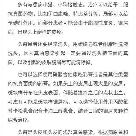
多有与患病小猫、小狗接触史。治疗可以给予口服
抗真菌药物，比如伊曲康唑、特比萘芬等，局部可以给
予碘酊外用。而部分患者可能会由于脂溢性皮炎、银屑
病，出现头上癣样的皮疹。
头癣患者还要经常洗头，用硫磺皂或者酮康唑洗液
洗头，因为真菌感染引起一定要通过洗头把表面的真
菌，以及引起的皮肤脱屑尽可能清除掉。
也可以选择使用硝酸舍他康唑乳膏或者是其他类型
的抗真菌类的药膏。如果头上的皮屑出现大量的皮屑，
斑块样分布在头皮表面，伴随着瘙痒之后的点状出血，
考虑有可能是斑块样银屑病，可以选择使用外用丙酸氟
替卡松乳膏配合卡泊三醇乳膏，结合口服的银屑灵颗粒
综合治疗。
头癣是头皮和头发的浅部真菌感染，根据病原菌和