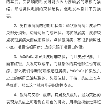
的基底。受影响的毛发可能会因为厚鳞屑的堆积而紧
缩，形成类似毛刷的束状结构，但毛发本身并不受损
害。
2、男性银屑病的初期症状是：轮状银屑病：皮疹中
央部分消退，边缘明显而成环状。滴状银屑病：皮疹较
点状银屑病大而成雨滴状。点状银屑病：有很多鳞屑性
小点。毛囊性银屑病：皮疹只限于毛囊口附近。
3、\x0d\x0a如果头皮屑非常多，而且皮层很厚，上
面有红斑，头发可以成束，而且身体的其他部位也有皮
疹，那么我们诊断就可能是银屑病。\x0d\x0a如果说头
皮上的鳞屑是油腻性的，头发油腻、干枯，头皮上也有
些红斑，那么这个就可能是脂溢性皮炎。
4、银屑病又称牛皮癣，其累及头皮时，最为突出的
表现为头皮上可看到白灰色的斑块，用手触摸会觉得斑