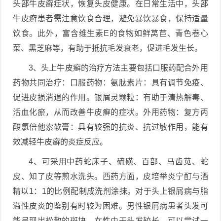
头部牛皮癣症状，恢复头皮健康。在日常生活中，头部
牛皮癣患者需注意饮食合理，避免暴饮暴食，保持适量
饮食。此外，富含维生素E的食物如鲜莴苣、青色卷心
菜、黑芝麻等，有助于抵抗毛发衰老，促进毛发生长。
3、头上牛皮癣的治疗方法主要包括口服药配合外用
药物共同治疗：口服药物：氨肽素片：具有调节免疫、
促进皮损消退的作用。银屑灵颗粒：有助于清热解毒、
活血化瘀，从而改善牛皮癣的症状。外用药物：复方丙
酸氯倍他索软膏：具有较强的抗炎、抗过敏作用，能有
效减轻牛皮癣的炎症反应。
4、可采用中药蛇床子、硫磺、百部、马齿苋、蛇
皮、知了皮等煎水洗头。西药方面，皮培举炎宁酊与酒
精以1：1的比例配制成洗剂涂抹。对于头上银屑病与脂
溢性皮炎的鉴别有时较为困难。男性银屑病患者头发可
能呈现出松散的斑块。女性由于头发较长，可以尝试一