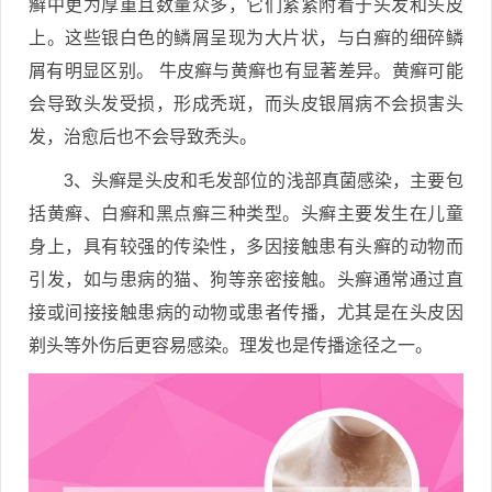
癣中更为厚重且数量众多，它们紧紧附着于头发和头皮
上。这些银白色的鳞屑呈现为大片状，与白癣的细碎鳞
屑有明显区别。 牛皮癣与黄癣也有显著差异。黄癣可能
会导致头发受损，形成秃斑，而头皮银屑病不会损害头
发，治愈后也不会导致秃头。
3、头癣是头皮和毛发部位的浅部真菌感染，主要包
括黄癣、白癣和黑点癣三种类型。头癣主要发生在儿童
身上，具有较强的传染性，多因接触患有头癣的动物而
引发，如与患病的猫、狗等亲密接触。头癣通常通过直
接或间接接触患病的动物或患者传播，尤其是在头皮因
剃头等外伤后更容易感染。理发也是传播途径之一。