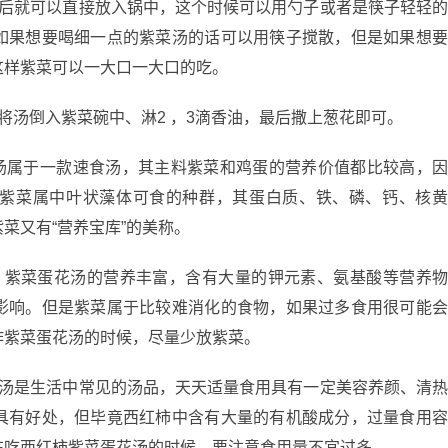
以后就可以直接放入锅中，这个时候可以用勺子或者是筷子轻轻
如果想要喝细一点的紫菜汤的话可以用筷子搅散，但是如果想
这样紫菜可以一大口一大口的吃。
将汤倒入紫菜碗中、淋2 ，3滴香油，最后撒上葱花即可。
花汤属于一款速食汤，其主料紫菜和鸡蛋的营养价值都比较高，
紫菜属中叶状藻体可食的种群，其蛋白质、铁、磷、钙、核
菜又有“营养宝库”的美称。
，紫菜蛋花汤的营养丰富，含有大量的钾元素、氨基酸等营养
影响。但是紫菜属于比较难消化的食物，如果过多食用很可能
作紫菜蛋花汤的时候，尽量少放紫菜。
花汤是生活中常见的汤品，天天适量食用具有一定美容养颜、清
具有好处，但毕竟西红柿中含有大量的有机酸成分，过量食用
在吃西红柿紫菜蛋花汤的时候，要注意食用量不宜过多。