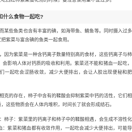
和什么食物一起吃?
，而某些鱼类也含有丰富的碘，如海带鱼、鲭鱼等。同时摄入过
宜把紫菜与富含碘的鱼类一起食用。
吃，因为紫菜是一种含钙离子数量特别高的食材，这些钙离子与
，会影响人体对钙质的吸收和利用。紫菜还不能和猪血一起吃
们一起吃会涩肠收敛，减少大便排出，会让人胶出现便秘和
是相克的存在，柿子中含有的鞣酸会抑制紫菜中钙的活性，它们
质，这些物质会在人体内堆积，时间长了就会形成结石。
哦：柿子：紫菜里的钙离子和柿子中的鞣酸相遇，会生成不溶性
血：紫菜和猪血都有收敛作用，一起吃会减少大便排出，可能