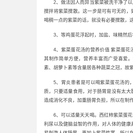
2、做法因人而异当紫菜被洗干净了
搅拌将紫菜搅散。这一步是可有可无的，
喝稠一点的紫菜的话，就没有必要搅散，
3、等鸡蛋花浮起时，加盐、味精然后
4、紫菜蛋花汤的营养价值 紫菜蛋
其制作简单方便，营养丰富而广受喜爱。
素、胡萝卜素等含量居各种蔬菜之冠，故紫
5、胃炎患者是可以喝紫菜蛋花汤的
质，只要适量食用，对于肠胃是没有太大
造成消化不良，加重肠胃负担，所以在制
6、可以适量天天喝。西红柿紫菜蛋
利尿以及健脑益智的作用，对人体的健康
易刺激人体肠胃，再加上紫菜性寒，所以