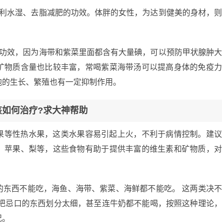
淡利水湿、去脂减肥的功效。体胖的女性，为达到健美的身材，
的功效，因为海带和紫菜里面都含有大量碘，可以预防甲状腺肿
矿物质含量也比较丰富，常喝紫菜海带汤可以提高身体的免疫
胞的生长、繁殖也有一定抑制作用。
该如何治疗?求大神帮助
果等性热水果，这类水果容易引起上火，不利于病情控制。建
、苹果、梨等，这些食物有助于提供丰富的维生素和矿物质，
的东西不能吃，海鱼、海带、紫菜、海鲜都不能吃。 这两类决
院把忌口的东西划分太细，甚至连牛奶都不能喝，按照这种理论
况。