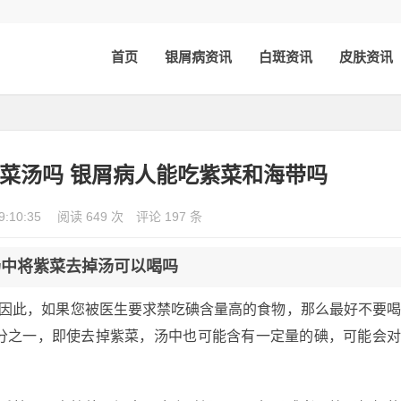
首页
银屑病资讯
白斑资讯
皮肤资讯
菜汤吗 银屑病人能吃紫菜和海带吗
9:10:35
阅读 649 次
评论 197 条
花汤中将紫菜去掉汤可以喝吗
，因此，如果您被医生要求禁吃碘含量高的食物，那么最好不要
分之一，即使去掉紫菜，汤中也可能含有一定量的碘，可能会