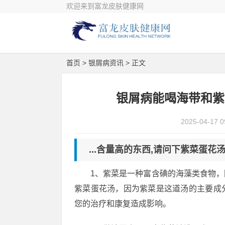
欢迎来到富龙皮肤健康网
首页
>
银屑病资讯
> 正文
银屑病能喝海带和紫
2025-04-17 0
...含量高的东西,请问下紫菜蛋
1、紫菜是一种富含碘的海藻类食物
紫菜蛋花汤，因为紫菜是这道汤的主要成
您的治疗和康复造成影响。