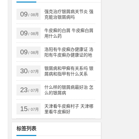
的
要
强克治疗银屑病关节炎 强
09
08月
/
克能治银屑病吗
牛皮癣的白屑 牛皮癣白屑
09
08月
/
用什么药
洛阳有牛皮癣办健康证 洛
09
因
08月
/
阳有牛皮癣办健康证的地
方吗
黄
银屑病和甲癣有关系吗 银
30
07月
/
屑病和指甲有什么关系
物
什么样的银屑病最好治 怎
23
07月
/
么的银屑病
会
天津看牛皮癣村子 天津哪
15
07月
/
里看牛皮癣好
热
标签列表
容