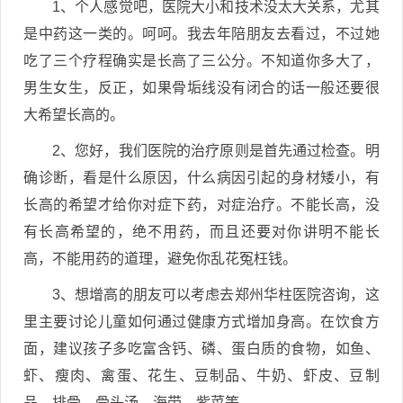
1、个人感觉吧，医院大小和技术没太大关系，尤其
是中药这一类的。呵呵。我去年陪朋友去看过，不过她
吃了三个疗程确实是长高了三公分。不知道你多大了，
男生女生，反正，如果骨垢线没有闭合的话一般还要很
大希望长高的。
2、您好，我们医院的治疗原则是首先通过检查。明
确诊断，看是什么原因，什么病因引起的身材矮小，有
长高的希望才给你对症下药，对症治疗。不能长高，没
有长高希望的，绝不用药，而且还要对你讲明不能长
高，不能用药的道理，避免你乱花冤枉钱。
3、想增高的朋友可以考虑去郑州华柱医院咨询，这
里主要讨论儿童如何通过健康方式增加身高。在饮食方
面，建议孩子多吃富含钙、磷、蛋白质的食物，如鱼、
虾、瘦肉、禽蛋、花生、豆制品、牛奶、虾皮、豆制
品、排骨、骨头汤、海带、紫菜等。