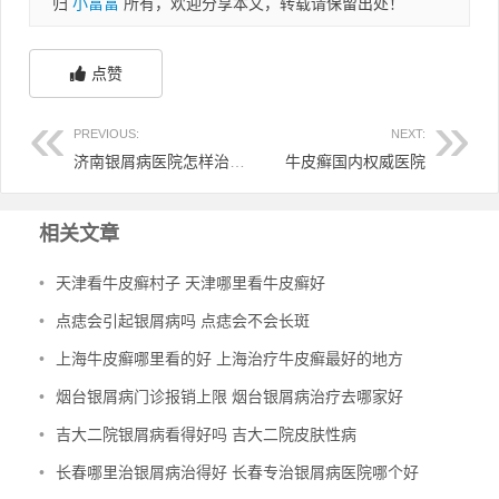
归
小富富
所有，欢迎分享本文，转载请保留出处！
点赞
PREVIOUS:
NEXT:
济南银屑病医院怎样治疗最好的方法是什么 山东济南银屑病医院哪家最好
牛皮癣国内权威医院
相关文章
•
天津看牛皮癣村子 天津哪里看牛皮癣好
•
点痣会引起银屑病吗 点痣会不会长斑
•
上海牛皮癣哪里看的好 上海治疗牛皮癣最好的地方
•
烟台银屑病门诊报销上限 烟台银屑病治疗去哪家好
•
吉大二院银屑病看得好吗 吉大二院皮肤性病
•
长春哪里治银屑病治得好 长春专治银屑病医院哪个好