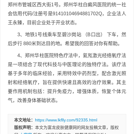
郑州市管城区西大街1号。郑州华柱白癜风医院的统一社
会信用代码/注册号是91410104694881702Q，企业法人
王永臻，目前企业处于开业状态。
3、地铁1号线乘车至碧沙岗站 （B口出） 下车，然
后步行 880米到达目的地。希望我的回答对你有帮助。
4、郑州华柱医院特色疗法中，氦氖激光经络氧疗法
是一项结合了现代科技与中医理论的独特疗法。该疗法
基于多年的临床经验，采用特效中药剂型，配合激光照
射和经络氧疗，旨在提供快速且高效的治疗效果。其主
要作用机制包括：提升免疫力，增强体质，恢复个体元
气，改善身体基础状态。
本文地址：
https://www.lkflly.com/92335.html
版权声明：
本文为富龙皮肤健康网的网友投稿文章，版权