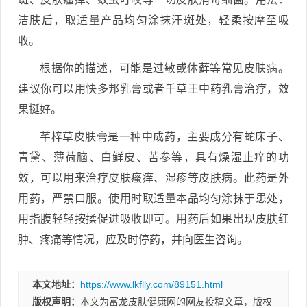
洁肤后，取适量产品均匀涂抹汗斑处，轻柔按摩至吸
收。
根据你的描述，可能是过敏或体藓等常见皮肤病。
建议你可以用快多邦乳膏或者千草王中药乳膏治疗，效
果挺好。
芊梓草皮肤膏是一种中成药，主要成分有蛇床子、
青黛、薄荷脑、白鲜皮、苦参等，具有燥湿止痒的功
效，可以用来治疗皮肤瘙痒、湿疹等皮肤病。此药是外
用药，严禁口服。使用时取适量本品均匀涂抹于患处，
用指腹轻轻按揉促进吸收即可。用药后如果出现皮肤红
肿、疼痛等情况，应及时停药，并向医生咨询。
本文地址：
https://www.lkflly.com/89151.html
版权声明：
本文为富龙皮肤健康网的网友投稿文章，版权