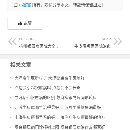
归
小富富
所有，欢迎分享本文，转载请保留出处！
点赞
PREVIOUS:
NEXT:
杭州银屑病医院大全 杭州银屑病专科医院哪家最好
牛皮癣哪家医院治愈
相关文章
•
天津看牛皮癣村子 天津哪里看牛皮癣好
•
点痣会引起银屑病吗 点痣会不会长斑
•
寻麻疹和银屑病的区别 荨麻疹银屑病同形反应
•
江苏牛皮癣哪里治得最好 江苏哪里看银屑病最好
•
上海牛皮癣哪里看的好 上海治疗牛皮癣最好的地方
•
烟台银屑病门诊报销上限 烟台银屑病治疗去哪家好