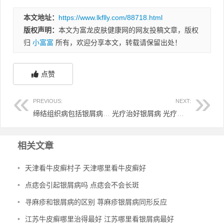
本文地址：
https://www.lkflly.com/88718.html
版权声明：
本文为富龙皮肤健康网的网友投稿文章，版权
归
小富富
所有，欢迎分享本文，转载请保留出处！
点赞
PREVIOUS:
NEXT:
缔结组织病包括银屑病 结缔组织病是慢病吗
光疗治好银屑病 光疗治银屑病过敏了怎么办
相关文章
•
天津看牛皮癣村子 天津哪里看牛皮癣好
•
点痣会引起银屑病吗 点痣会不会长斑
•
寻麻疹和银屑病的区别 荨麻疹银屑病同形反应
•
江苏牛皮癣哪里治得最好 江苏哪里看银屑病最好