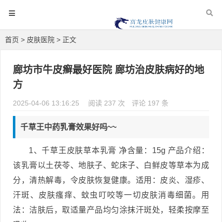
首页
>
皮肤医院
> 正文
廊坊市牛皮癣最好医院 廊坊治皮肤病好的地
方
2025-04-06 13:16:25
阅读 237 次
评论 197 条
千草王中药乳膏效果好吗~~
1、千草王皮肤草本乳膏 净含量：15g 产品介绍：
该乳膏以土茯苓、地肤子、蛇床子、白鲜皮等草本为成
分，清热解毒，令皮肤恢复健康。适用：皮炎、湿疹、
汗斑、皮肤瘙痒、蚊虫叮咬等一切皮肤消毒细菌。用
法：洁肤后，取适量产品均匀涂抹汗斑处，轻柔按摩至