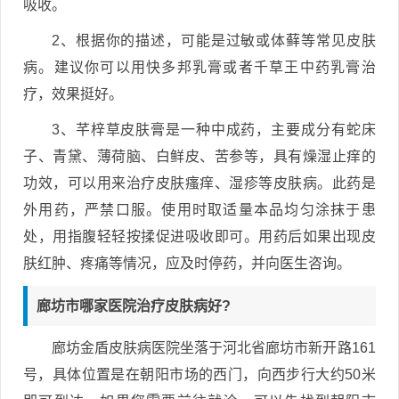
吸收。
2、根据你的描述，可能是过敏或体藓等常见皮肤
病。建议你可以用快多邦乳膏或者千草王中药乳膏治
疗，效果挺好。
3、芊梓草皮肤膏是一种中成药，主要成分有蛇床
子、青黛、薄荷脑、白鲜皮、苦参等，具有燥湿止痒的
功效，可以用来治疗皮肤瘙痒、湿疹等皮肤病。此药是
外用药，严禁口服。使用时取适量本品均匀涂抹于患
处，用指腹轻轻按揉促进吸收即可。用药后如果出现皮
肤红肿、疼痛等情况，应及时停药，并向医生咨询。
廊坊市哪家医院治疗皮肤病好?
廊坊金盾皮肤病医院坐落于河北省廊坊市新开路161
号，具体位置是在朝阳市场的西门，向西步行大约50米