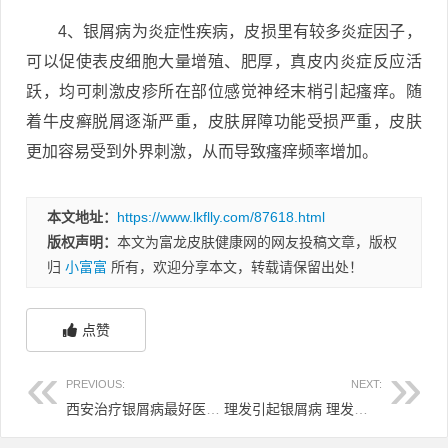
4、银屑病为炎症性疾病，皮损里有较多炎症因子，
可以促使表皮细胞大量增殖、肥厚，真皮内炎症反应活
跃，均可刺激皮疹所在部位感觉神经末梢引起瘙痒。随
着牛皮癣脱屑逐渐严重，皮肤屏障功能受损严重，皮肤
更加容易受到外界刺激，从而导致瘙痒频率增加。
本文地址：
https://www.lkflly.com/87618.html
版权声明：
本文为富龙皮肤健康网的网友投稿文章，版权
归
小富富
所有，欢迎分享本文，转载请保留出处！
点赞
PREVIOUS:
NEXT:
西安治疗银屑病最好医院 西安治疗银屑病最好医院在哪里
理发引起银屑病 理发会不会传染头癣