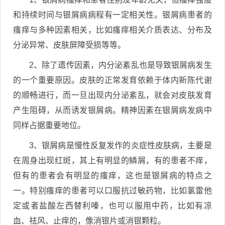
和持续时间与银屑病病程有一定相关性。银屑病患者的
瘙痒与多种因素相关，比如瘙痒相关介质表达、分布及
分泌异常、皮肤屏障受损等等。
2、除了遗传因素，内分泌紊乱也是导致银屑病发生
的一个重要原因。皮肤的正常发育依赖于体内新陈代谢
的顺畅进行，而一旦出现内分泌紊乱，就会对皮肤发育
产生阻碍，从而诱发银屑病。精神因素在银屑病发病中
同样占据重要地位。
3、银屑病是慢性反复发作的炎症性皮肤病，主要是
在周身出现红斑，其上有明显的鳞屑，有的患者不痒，
但有的患者会有明显的瘙痒，这也是银屑病的特点之
一。特别瘙痒的患者可以口服抗过敏药物，比如氯雷他
定或者盐酸左西替利嗪，也可以服用中药，比如有凉
血、祛风、止痒的，像消银片或消银颗粒。