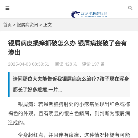
首页
>
银屑病资讯
> 正文
银屑病皮损痒抓破怎么办 银屑病挠破了会有
渗出
2025-04-03 08:39:51
阅读 428 次
评论 197 条
请问那位大夫能告诉我银屑病怎么治疗?孩子现在浑身
都长了好多疙瘩,一片...
银屑病：若患者胳膊肘处的小疙瘩呈现出红色或棕
褐色的外观，且有明显的银白色鳞屑，则判断为银屑病
造成的。
全身起红点，并且伴有瘙痒，这种情况怀疑有可能