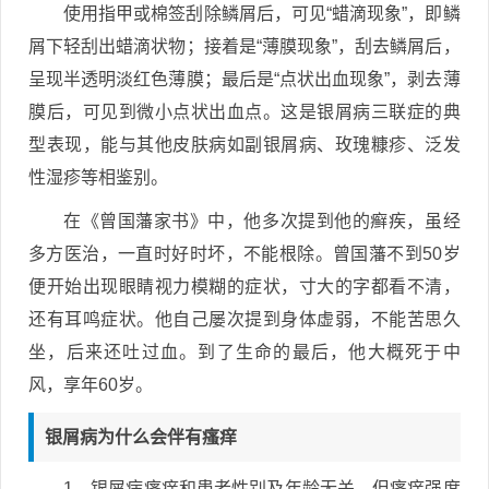
使用指甲或棉签刮除鳞屑后，可见“蜡滴现象”，即鳞
屑下轻刮出蜡滴状物；接着是“薄膜现象”，刮去鳞屑后，
呈现半透明淡红色薄膜；最后是“点状出血现象”，剥去薄
膜后，可见到微小点状出血点。这是银屑病三联症的典
型表现，能与其他皮肤病如副银屑病、玫瑰糠疹、泛发
性湿疹等相鉴别。
在《曾国藩家书》中，他多次提到他的癣疾，虽经
多方医治，一直时好时坏，不能根除。曾国藩不到50岁
便开始出现眼睛视力模糊的症状，寸大的字都看不清，
还有耳鸣症状。他自己屡次提到身体虚弱，不能苦思久
坐，后来还吐过血。到了生命的最后，他大概死于中
风，享年60岁。
银屑病为什么会伴有瘙痒
1、银屑病瘙痒和患者性别及年龄无关，但瘙痒强度