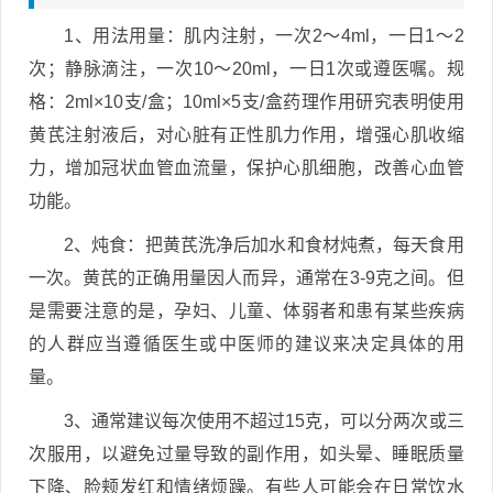
1、用法用量：肌内注射，一次2～4ml，一日1～2
次；静脉滴注，一次10～20ml，一日1次或遵医嘱。规
格：2ml×10支/盒；10ml×5支/盒药理作用研究表明使用
黄芪注射液后，对心脏有正性肌力作用，增强心肌收缩
力，增加冠状血管血流量，保护心肌细胞，改善心血管
功能。
2、炖食：把黄芪洗净后加水和食材炖煮，每天食用
一次。黄芪的正确用量因人而异，通常在3-9克之间。但
是需要注意的是，孕妇、儿童、体弱者和患有某些疾病
的人群应当遵循医生或中医师的建议来决定具体的用
量。
3、通常建议每次使用不超过15克，可以分两次或三
次服用，以避免过量导致的副作用，如头晕、睡眠质量
下降、脸颊发红和情绪烦躁。有些人可能会在日常饮水