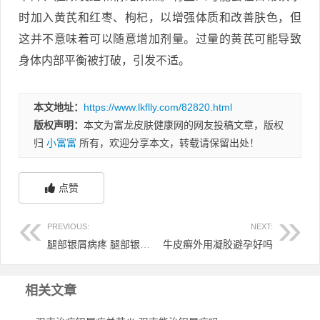
时加入黄芪和红枣、枸杞，以增强体质和改善肤色，但
这并不意味着可以随意增加剂量。过量的黄芪可能导致
身体内部平衡被打破，引发不适。
本文地址：
https://www.lkflly.com/82820.html
版权声明：
本文为富龙皮肤健康网的网友投稿文章，版权
归
小富富
所有，欢迎分享本文，转载请保留出处！
点赞
PREVIOUS:
NEXT:
腿部银屑病疼 腿部银屑病红肿
牛皮癣外用凝胶避孕好吗
相关文章