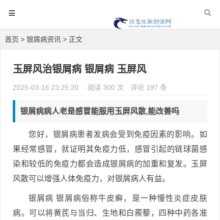
首页
>
银屑病资讯
> 正文
玉屏风治银屑病 银屑病 玉屏风
2025-03-16 23:25:20
阅读 300 次
评论 197 条
银屑病病人老是感冒能服用玉屏风散,能改善吗
您好，银屑病患者发病会受到免疫因素的影响。如
果经常感冒，就证明其免疫力低，感冒引起的链球菌感
染和较低的免疫力都会造成银屑病的加重和复发。玉屏
风散可以增强人体免疫力，对银屑病人有益。
银屑病 银屑病俗称牛皮癣，是一种慢性炎症皮肤
病。可以将黄芪与当归、生地和白蒺藜，四种中药各准