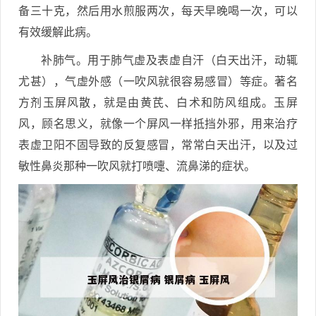
备三十克，然后用水煎服两次，每天早晚喝一次，可以
有效缓解此病。
补肺气。用于肺气虚及表虚自汗（白天出汗，动辄
尤甚），气虚外感（一吹风就很容易感冒）等症。著名
方剂玉屏风散，就是由黄芪、白术和防风组成。玉屏
风，顾名思义，就像一个屏风一样抵挡外邪，用来治疗
表虚卫阳不固导致的反复感冒，常常白天出汗，以及过
敏性鼻炎那种一吹风就打喷嚏、流鼻涕的症状。