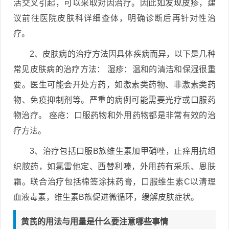
活交叉引起，可以采取对因治疗。因此如发现皮疹，建
议前往医院皮肤科详细查体，明确诊断后再针对性治
疗。
2、皮肤病的治疗方法因具体疾病而异，以下是几种
常见皮肤病的治疗方法： 湿疹：温和的清洁和保湿很重
要。医生可能会开处方药，如激素类药物、非激素类药
物、免疫抑制剂等。严重的病例可能需要光疗或口服药
物治疗。 痤疮：口服药物和外用药物都是非常有效的治
疗方法。
3、治疗包括口服B族维生素加甲硝唑，止痒用抗组
织胺药，如氯雷他定、西替利嗪，外用药有采乐、恩肤
霜。联合治疗包括棉签涂抹药膏，口服维生素C以清理
血液毒素，维生素B族促进微循环，缓解皮肤症状。
黄芪的用法与用量是什么要注意哪些事情