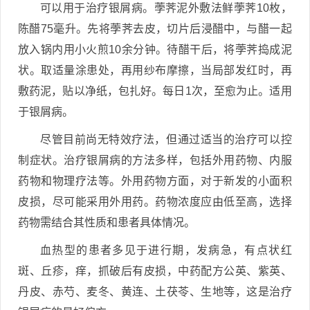
可以用于治疗银屑病。荸荠泥外敷法鲜荸荠10枚，
陈醋75毫升。先将荸荠去皮，切片后浸醋中，与醋一起
放入锅内用小火煎10余分钟。待醋干后，将荸荠捣成泥
状。取适量涂患处，再用纱布摩擦，当局部发红时，再
敷药泥，贴以净纸，包扎好。每日1次，至愈为止。适用
于银屑病。
尽管目前尚无特效疗法，但通过适当的治疗可以控
制症状。治疗银屑病的方法多样，包括外用药物、内服
药物和物理疗法等。外用药物方面，对于新发的小面积
皮损，尽可能采用外用药。药物浓度应由低至高，选择
药物需结合其性质和患者具体情况。
血热型的患者多见于进行期，发病急，有点状红
斑、丘疹，痒，抓破后有皮损，中药配方公英、紫英、
丹皮、赤芍、麦冬、黄连、土茯苓、生地等，这是治疗