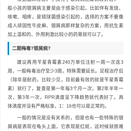
般小孩的银屑病主要是由于感染引起，比如伴有发烧、
咳嗽、咽疼，是链球菌感染引起的，选择的方案不要像
成人顽固性牛皮癣、银屑病那样复杂的方案，用抗生素
加上温和的、外用刺激比较小的药膏就可以了。
二期梅毒?银屑病?
建议再用苄星青霉素240万单位注射一周一次连3
周，一般梅毒治疗至少3周，特殊需要延长。足程治疗后
（除非是耐药，比较少见，目前最有效的就是苄星青霉
素）就行了，复查是第一年每3个月一次，第2年半年一
次，第3年一次，RPR滴度呈下降趋势就代表好了。具
体滴度并没有严格标准，1：16也可以是正常的。
一般的情况是没有关系的，但是也有一些特殊的银
屑病是表现在龟头上面，它表现是红斑，这时候就很难