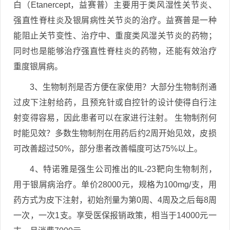
白（Etanercept，益赛普）主要用于类风湿性关节炎、
强直性脊柱炎及银屑病性关节炎的治疗。益赛普是一种
能阻止关节变性、治疗中、重度类风湿关节炎的药物；
同时也是能够治疗强直性脊柱炎的药物，还能有效治疗
重度银屑病。
3、生物制剂是否方便在家使用？大部分生物制剂通
过皮下注射给药，且预充针或自控针的设计使得自行注
射变得容易，因此患者可以在家进行注射。 生物制剂何
时能见效？多数生物制剂在用药后约2周开始见效，皮损
可改善超过50%，部分患者改善幅度可达75%以上。
4、特诺雅是强生公司推出的IL-23靶向生物制剂，
用于银屑病治疗。单价28000元，规格为100mg/支，用
药方式为皮下注射，初始剂量为第0周、4周及之后每8周
一次，一次1支。享受医保报销政策，相当于14000元一