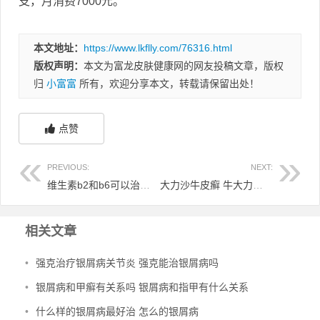
支，月消费7000元。
本文地址：
https://www.lkflly.com/76316.html
版权声明：
本文为富龙皮肤健康网的网友投稿文章，版权
归
小富富
所有，欢迎分享本文，转载请保留出处！
点赞
PREVIOUS:
NEXT:
维生素b2和b6可以治银屑病吗 维生素b2对银屑病有帮助吗
大力沙牛皮癣 牛大力皮有用吗
相关文章
•
强克治疗银屑病关节炎 强克能治银屑病吗
•
银屑病和甲癣有关系吗 银屑病和指甲有什么关系
•
什么样的银屑病最好治 怎么的银屑病