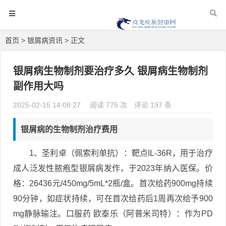
首页
>
银屑病资讯
> 正文
银屑病生物制剂要治疗多久 银屑病生物制剂
副作用大吗
2025-02-15 14:08:27
阅读 775 次
评论 197 条
银屑病的生物制剂治疗费用
1、圣利卓（佩索利单抗）：靶点IL-36R，用于治疗
成人泛发性脓疱型银屑病发作，于2023年纳入医保。价
格：26436元/450mg/5mL*2瓶/盒。首次给药900mg持续
90分钟，如症状持续，可在首次给药后1周再次给予900
mg静脉输注。口服药 欧泰乐（阿普米司特）：作为PD