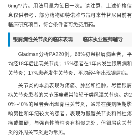
6mg*7片。用法用量为每日一次。请注意，上述价格信
息仅供参考，部分药物如特诺雅与氘可来昔替尼目前有
临床研究项目，符合条件者可免费用药。
银屑病性关节炎的临床表现——临床执业医师辅导
Gladman分析PA220例，68%初患银屑病患者，平
均经18年后出现关节炎；15%患者在1年内发生银屑病和
关节炎；17%患者发生关节炎，平均经4年出现银屑病。
关节炎的本质表现为疼痛、肿胀和红肿，尽管银屑
病关节炎患者的关节压痛通常较轻于类风湿关节炎。约2
0%~40%的患者会出现脊柱关节炎，通常在疾病晚期影
响男性和年纪较大的患者，表现为骶髂关节炎和脊柱疼
痛或僵硬，与强直性脊柱炎有相似之处，但银屑病关节
炎的外周关节炎更为常见。