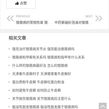
点赞
PREVIOUS:
NEXT:
银屑病的常规检查 银屑病确诊检查
中药紫硇砂泡澡对银屑病有好处吗 紫硇砂外用功效与作用
相关文章
•
强克治疗银屑病关节炎 强克能治银屑病吗
•
银屑病和甲癣有关系吗 银屑病和指甲有什么关系
•
什么样的银屑病最好治 怎么的银屑病
•
天津看牛皮癣村子 天津哪里看牛皮癣好
•
蛋白质粉牛皮癣 牛皮癣吃蛋白粉油
•
如何避免牛皮癣 如何防止牛皮癣
•
关节挫伤银屑病 关节银屑病应注意什么
•
脂溢性脱发银屑病 脂溢性脱发属于银屑病吗