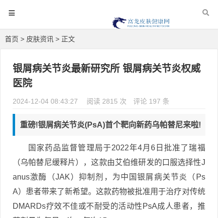
首页
>
皮肤资讯
> 正文
银屑病关节炎最新研究所 银屑病关节炎权威
医院
2024-12-04 08:43:27
阅读 2815 次
评论 197 条
重磅!银屑病关节炎(PsA)首个靶向新药乌帕替尼来啦!
国家药品监督管理局于2022年4月6日批准了瑞福
（乌帕替尼缓释片），这款由艾伯维研发的口服选择性J
anus激酶（JAK）抑制剂，为中国银屑病关节炎（Ps
A）患者带来了新希望。这款药物被批准用于治疗对传统
DMARDs疗效不佳或不耐受的活动性PsA成人患者，推