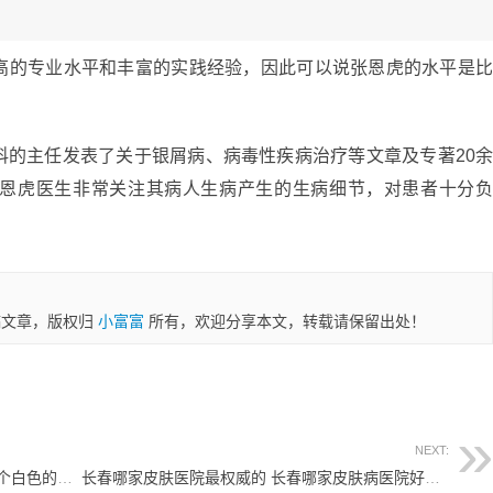
高的专业水平和丰富的实践经验，因此可以说张恩虎的水平是
科的主任发表了关于银屑病、病毒性疾病治疗等文章及专著20
恩虎医生非常关注其病人生病产生的生病细节，对患者十分
稿文章，版权归
小富富
所有，欢迎分享本文，转载请保留出处！
NEXT:
下眼皮有一小块白斑怎么回事 下眼皮有一个白色的点点
长春哪家皮肤医院最权威的 长春哪家皮肤病医院好一些