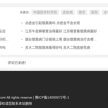
中国医学科学院
皮肤病
南京
医院
水
关键词：
•
点痣会引起银屑病吗 点痣会不会长斑
反应
•
江苏牛皮癣哪里治得最好 江苏哪里看银屑病最好
地方
•
烟台银屑病门诊报销上限 烟台银屑病治疗去哪家好
作吗
•
吉大二院银屑病看得好吗 吉大二院皮肤性病
评论已关闭！
 All rights reserve |
豫ICP备14000072号-1
侵权请您联系本站删除