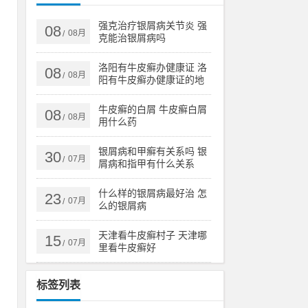
强
强克治疗银屑病关节炎 强
08
08月
/
克能治银屑病吗
洛阳有牛皮癣办健康证 洛
08
08月
/
阳有牛皮癣办健康证的地
方吗
牛皮癣的白屑 牛皮癣白屑
08
08月
/
用什么药
把
银屑病和甲癣有关系吗 银
30
07月
/
屑病和指甲有什么关系
的
什么样的银屑病最好治 怎
23
07月
/
么的银屑病
天津看牛皮癣村子 天津哪
15
07月
/
里看牛皮癣好
标签列表