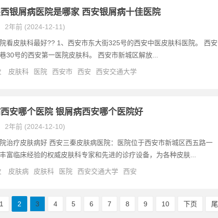
西银屑病医院是哪家 西安银屑病十佳医院
2年前 (2024-12-11)
院看皮肤科最好?? 1、西安市东大街325号的西安中医皮肤科医院。 西安
巷30号的西安第一医院皮肤科。 西安市新城区解放...
次
皮肤科
医院
西安市
西安
西安交通大学
西安哪个医院 银屑病西安哪个医院好
2年前 (2024-12-10)
院治疗皮肤病好 西安三秦皮肤病医院：医院位于西安市新城区西五路一
丰富临床经验的权威皮肤科专家和先进的诊疗设备，为各种皮肤...
次
皮肤病
皮肤科
医院
西安交通大学
西安
1
2
3
4
5
6
7
8
9
10
下页