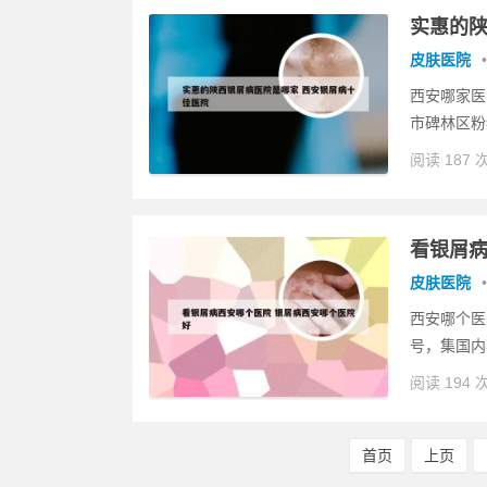
实惠的陕
皮肤医院
•
西安哪家医
市碑林区粉
阅读 187 
看银屑病
皮肤医院
•
西安哪个医
号，集国内
阅读 194 
首页
上页