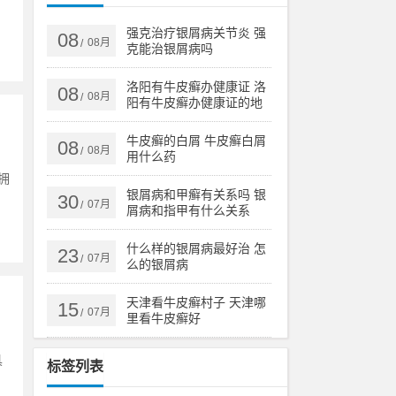
强克治疗银屑病关节炎 强
08
08月
/
克能治银屑病吗
洛阳有牛皮癣办健康证 洛
08
08月
/
阳有牛皮癣办健康证的地
方吗
牛皮癣的白屑 牛皮癣白屑
08
08月
/
用什么药
拥
银屑病和甲癣有关系吗 银
30
07月
/
屑病和指甲有什么关系
什么样的银屑病最好治 怎
23
07月
/
么的银屑病
天津看牛皮癣村子 天津哪
15
07月
/
里看牛皮癣好
具
标签列表