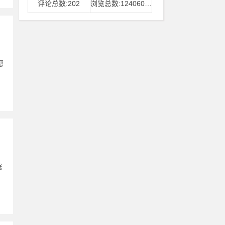
评论总数:202
浏览总数:12406006
您
院